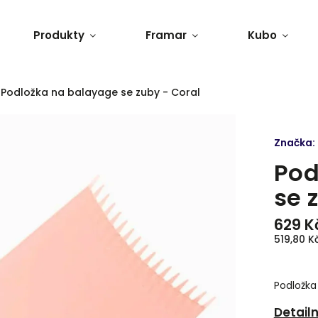
Produkty
Framar
Kubo
Podložka na balayage se zuby - Coral
Značka:
Pod
se 
629 K
519,80 K
Podložka
Detail