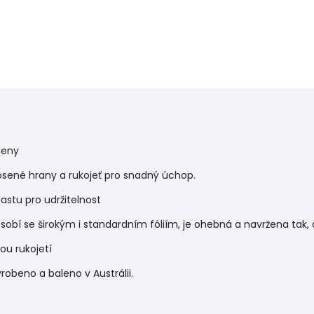
meny
osené hrany a rukojeť pro snadný úchop.
astu pro udržitelnost
ůsobí se širokým i standardním fóliím, je ohebná a navržena tak, 
ou rukojetí
robeno a baleno v Austrálii.