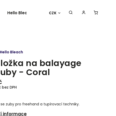
Hello Bleach
O nás
Kontakty
CZK
Hello Bleach
ložka na balayage
zuby - Coral
č
č bez DPH
 se zuby pro freehand a tupírovací techniky.
ní informace