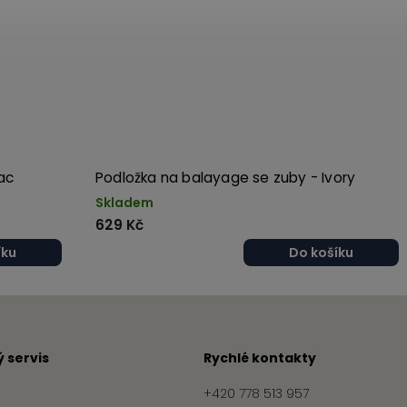
ac
Podložka na balayage se zuby - Ivory
Skladem
629 Kč
íku
Do košíku
 servis
Rychlé kontakty
+420 778 513 957