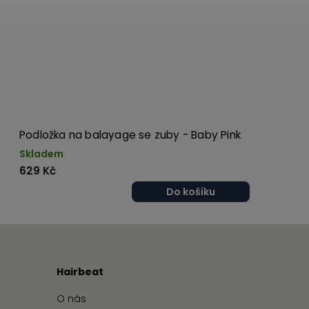
Podložka na balayage se zuby - Baby Pink
Skladem
629 Kč
Do košíku
Hairbeat
O nás