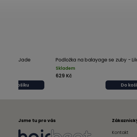
e zuby - Jade
Podložka na balayage se zuby - Lil
Skladem
629 Kč
Do košíku
Do koš
Jsme tu pro vás
Zákaznický
Kontakt