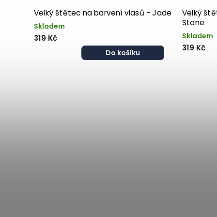
Velký štětec na barvení vlasů - Jade
Velký ště
Stone
Skladem
Skladem
319 Kč
319 Kč
Do košíku