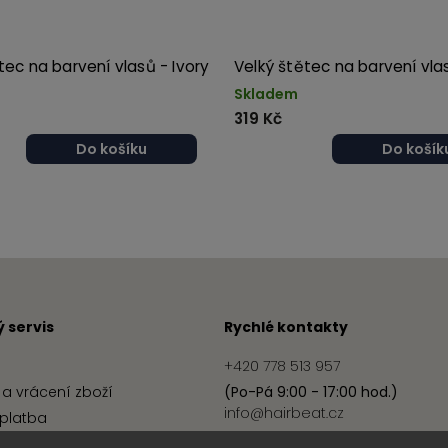
tec na barvení vlasů - Ivory
Velký štětec na barvení vla
Skladem
319 Kč
Do košíku
Do košík
 servis
Rychlé kontakty
+420 778 513 957
a vrácení zboží
(Po-Pá 9:00 - 17:00 hod.)
info@hairbeat.cz
platba
podmínky