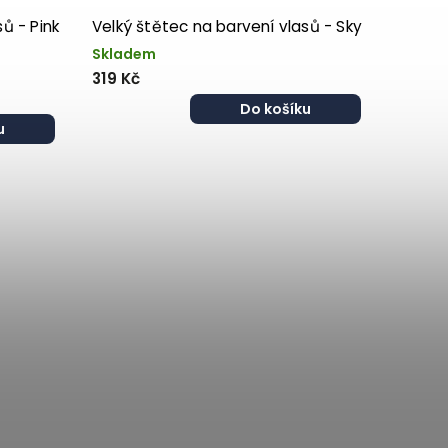
ů - Pink
Velký štětec na barvení vlasů - Sky
Skladem
319 Kč
Do košíku
u