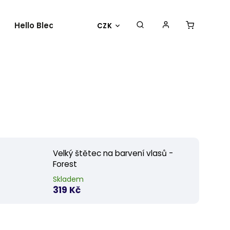
Hello Bleach
O nás
Kontakty
CZK
Velký štětec na barvení vlasů -
Forest
Skladem
319 Kč