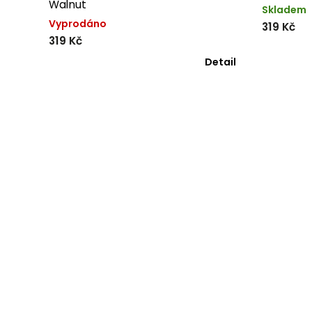
Walnut
Skladem
Vyprodáno
319 Kč
319 Kč
Detail