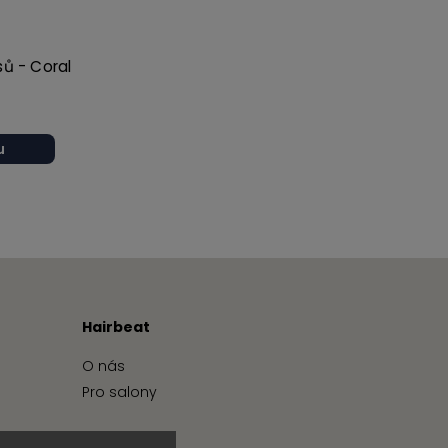
sů - Coral
u
Hairbeat
O nás
Pro salony