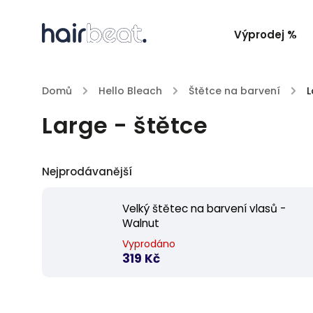
Výprodej %
Domů
/
Hello Bleach
/
Štětce na barvení
/
L
Large - štětce
Nejprodávanější
Velký štětec na barvení vlasů -
Walnut
Vyprodáno
319 Kč