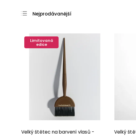
Nejprodávanější
Nejlevnější
Nejdražší
Limitovaná
Abecedně
edice
Velký štětec na barvení vlasů -
Velký ště