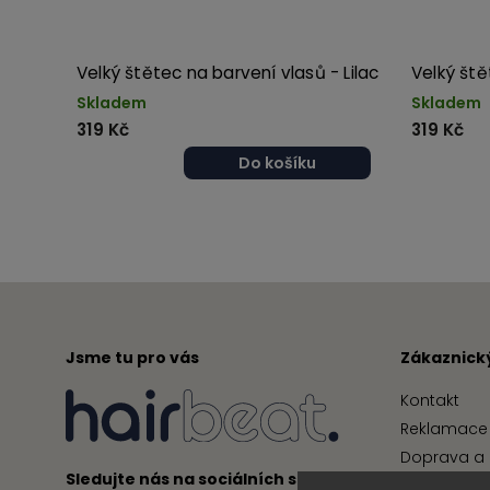
Velký štětec na barvení vlasů - Lilac
Velký ště
Skladem
Skladem
319 Kč
319 Kč
Do košíku
Jsme tu pro vás
Zákaznický
Kontakt
Reklamace 
Doprava a 
Sledujte nás na sociálních sítích
Obchodní 