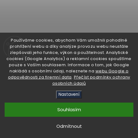
Používáme cookies, abychom Vám umožnili pohodlné
prohlížení webu a díky analýze provozu webu neustále
zlepšovali jeho funkce, výkon a použitelnost. Analytické
cookies (Google Analytics) a reklamní cookies spouštíme
pouze s Vaším souhlasem. Informace o tom, jak Google
nakládá s osobními údaji, naleznete na
webu Google o
Podložka na balayage - Coral
odpovědnosti za firemní data
.
Přečíst podmínky ochrany
osobních údajů
Skladem
Nastavení
629 Kč
Souhlasím
Do košíku
Odmítnout