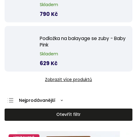
Skladem
790 Kč
Podložka na balayage se zuby - Baby
Pink
Skladem
629 Kč
Zobrazit více produktů
Nejprodávanější
Nejlevnější
Otevřít filtr
Nejdražší
Abecedně