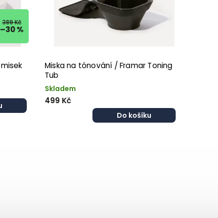
389 Kč
–30 %
 misek
Miska na tónování / Framar Toning
Tub
Skladem
499 Kč
u
Do košíku