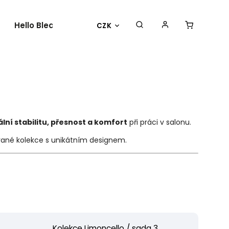
Hello Bleach
O nás
Kontakty
CZK
ní stabilitu, přesnost a komfort
při práci v salonu.
ované kolekce s unikátním designem.
Kolekce Limoncello / sada 3