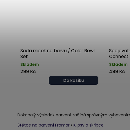
Sada misek na barvu / Color Bowl
Spojovat
Set
Connect 
Skladem
Skladem
299 Kč
489 Kč
Do košíku
Dokonalý výsledek barvení začíná správným vybavení
Štětce na barvení Framar
•
Klipsy a skřipce