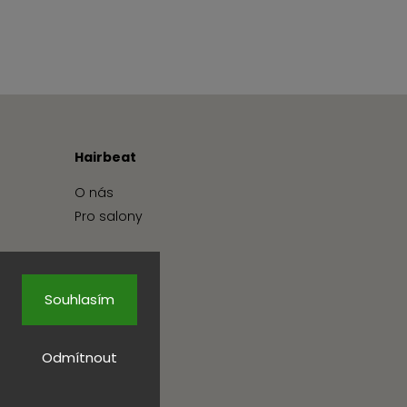
Hairbeat
O nás
Pro salony
Souhlasím
Odmítnout