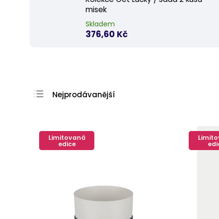
misek
Skladem
376,60 Kč
Nejprodávanější
Nejlevnější
Nejdražší
Limitovaná
Limit
Abecedně
edice
edi