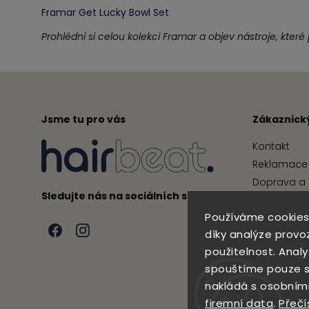
Framar Get Lucky Bowl Set
Prohlédni si celou kolekci Framar a objev nástroje, které
Jsme tu pro vás
Zákaznický
Kontakt
Reklamace 
Doprava a 
Sledujte nás na sociálních sítích
Obchodní 
Používáme cookies
Podmínky 
díky analýze provo
použitelnost. Anal
spouštíme pouze s
nakládá s osobními
firemní data
.
Přečí