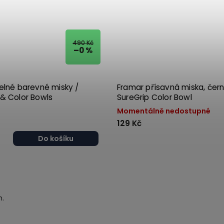
490 Kč
–0 %
elné barevné misky /
Framar přísavná miska, čern
& Color Bowls
SureGrip Color Bowl
Momentálně nedostupné
129 Kč
Do košíku
m.