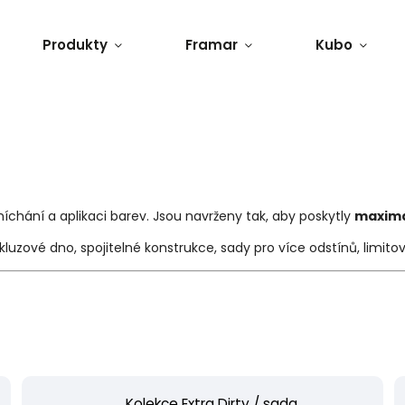
Produkty
Framar
Kubo
íchání a aplikaci barev. Jsou navrženy tak, aby poskytly
maximál
luzové dno, spojitelné konstrukce, sady pro více odstínů, limit
Kolekce Extra Dirty / sada