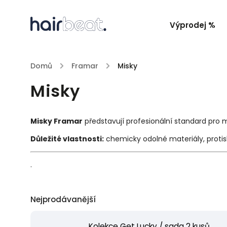
Výprodej %
Domů
/
Framar
/
Misky
Misky
Misky Framar
představují profesionální standard pro m
Důležité vlastnosti:
chemicky odolné materiály, protisk
.
Nejprodávanější
Kolekce Get Lucky / sada 2 kusů