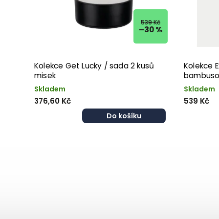
539 Kč
–30 %
Kolekce Get Lucky / sada 2 kusů
Kolekce E
misek
bambuso
Skladem
Skladem
376,60 Kč
539 Kč
Do košíku