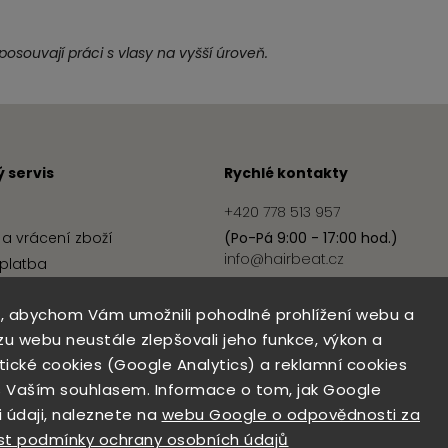
 posouvají práci s vlasy na vyšší úroveň.
 servis
Rychlé kontakty
+420 778 513 957
a vrácení zboží
(Po-Pá 9:00 - 17:00 hod.)
info@hairbeat.cz
platba
podmínky
, abychom Vám umožnili pohodlné prohlížení webu a
ochrany osobních údajů
zu webu neustále zlepšovali jeho funkce, výkon a
ytické cookies (Google Analytics) a reklamní cookies
 Vaším souhlasem. Informace o tom, jak Google
 údaji, naleznete na
webu Google o odpovědnosti za
Copyright 2026
Hairbeat
. Všechna práva vyhrazena.
st podmínky ochrany osobních údajů
Upravit nastavení cookies