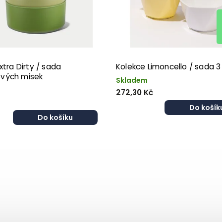
xtra Dirty / sada
Kolekce Limoncello / sada 3
vých misek
Skladem
272,30 Kč
Do košík
Do košíku