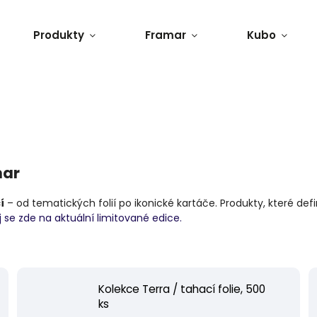
Produkty
Framar
Kubo
mar
í
– od tematických folií po ikonické kartáče. Produkty, které def
j se zde na aktuální limitované edice.
Kolekce Terra / tahací folie, 500
ks