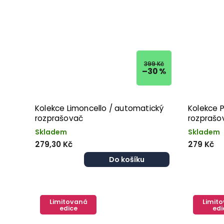
399 Kč
–30 %
Kolekce Limoncello / automatický
Kolekce 
rozprašovač
rozprašo
Skladem
Skladem
279,30 Kč
279 Kč
Do košíku
Limitovaná
Limit
edice
edi