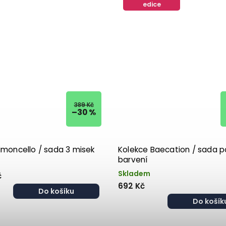
edice
389 Kč
–30 %
imoncello / sada 3 misek
Kolekce Baecation / sada 
barvení
Skladem
č
692 Kč
Do košíku
Do košík