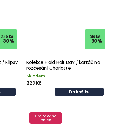
249 Kč
319 Kč
–30 %
–30 %
 / Klipsy
Kolekce Plaid Hair Day / kartáč na
rozčesání Charlotte
Skladem
223 Kč
u
Do košíku
Limitovaná
edice