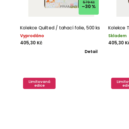
579 Kč
–30 %
Kolekce Quilted / tahací folie, 500 ks
Kolekce T
Vyprodáno
Skladem
405,30 Kč
405,30 K
Detail
Limitovaná
Limit
edice
edi