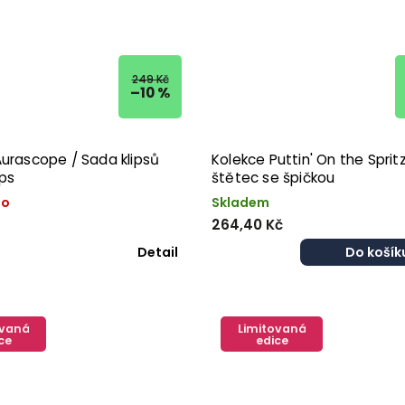
249 Kč
–10 %
Aurascope / Sada klipsů
Kolekce Puttin' On the Spritz
ips
štětec se špičkou
no
Skladem
264,40 Kč
Detail
Do košík
ovaná
Limitovaná
ce
edice