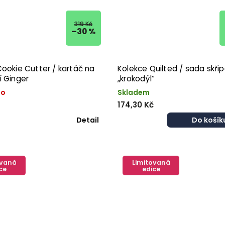
319 Kč
–30 %
ookie Cutter / kartáč na
Kolekce Quilted / sada skři
í Ginger
„krokodýl“
no
Skladem
174,30 Kč
Detail
Do košík
ovaná
Limitovaná
ce
edice