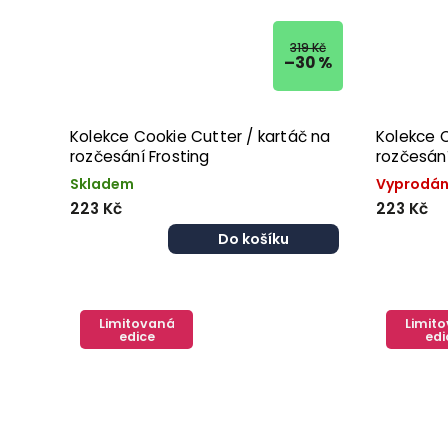
319 Kč
–30 %
Kolekce Cookie Cutter / kartáč na
Kolekce C
rozčesání Frosting
rozčesán
Skladem
Vyprodá
223 Kč
223 Kč
Do košíku
Limitovaná
Limit
edice
edi