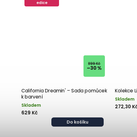
edice
899 Kč
–30 %
California Dreamin' – Sada pomůcek
Kolekce L
k barvení
Skladem
Skladem
272,30 K
629 Kč
Do košíku