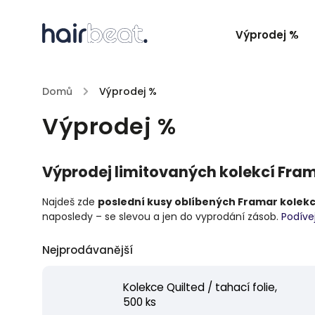
Výprodej %
Domů
/
Výprodej %
Výprodej %
Výprodej limitovaných kolekcí Fra
Najdeš zde
poslední kusy oblíbených Framar kolekc
naposledy – se slevou a jen do vyprodání zásob.
Podíve
Nejprodávanější
Kolekce Quilted / tahací folie,
500 ks