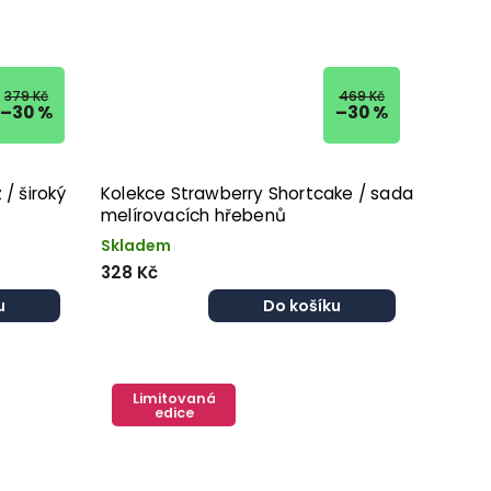
379 Kč
469 Kč
–30 %
–30 %
 / široký
Kolekce Strawberry Shortcake / sada
melírovacích hřebenů
Skladem
328 Kč
u
Do košíku
Limitovaná
edice