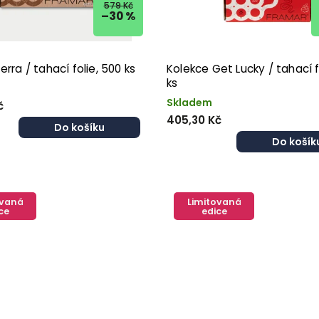
579 Kč
–30 %
erra / tahací folie, 500 ks
Kolekce Get Lucky / tahací f
ks
Skladem
č
405,30 Kč
Do košíku
Do košík
ovaná
Limitovaná
ce
edice