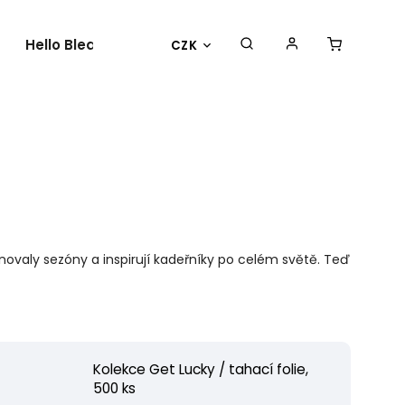
Hello Bleach
O nás
Kontakty
CZK
inovaly sezóny a inspirují kadeřníky po celém světě. Teď
Kolekce Get Lucky / tahací folie,
500 ks