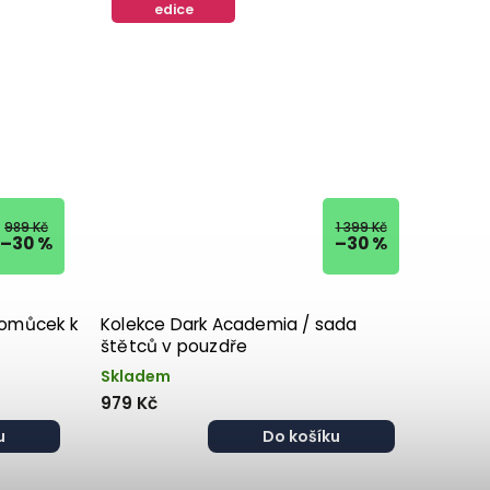
edice
989 Kč
1 399 Kč
–30 %
–30 %
pomůcek k
Kolekce Dark Academia / sada
štětců v pouzdře
Skladem
979 Kč
u
Do košíku