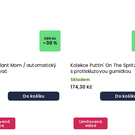
399 Kč
–30 %
Plant Mom / automatický
Kolekce Puttin' On The Spritz
vač
s protiskluzovou gumičkou
Skladem
174,30 Kč
Do košíku
Do košík
ovaná
Limitovaná
ce
edice