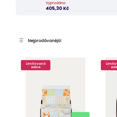
Vyprodáno
405,30 Kč
Nejprodávanější
Nejlevnější
Nejdražší
Limitovaná
Limit
Abecedně
edice
edi