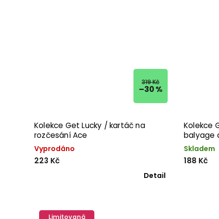
319 Kč
–30 %
Kolekce Get Lucky / kartáč na
Kolekce G
rozčesání Ace
balyage 
Vyprodáno
Skladem
223 Kč
188 Kč
Detail
Limitovaná