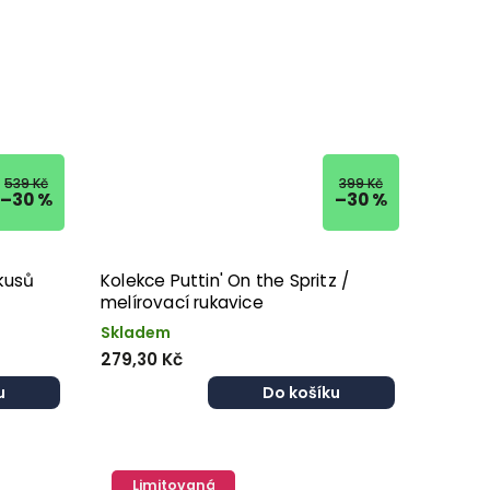
539 Kč
399 Kč
–30 %
–30 %
kusů
Kolekce Puttin' On the Spritz /
melírovací rukavice
Skladem
279,30 Kč
u
Do košíku
Limitovaná