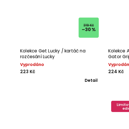
319 Kč
–30 %
Kolekce Get Lucky / kartáč na
Kolekce 
rozčesání Lucky
Gator Gr
Vyprodáno
Vyprodá
223 Kč
224 Kč
Detail
Limit
edi