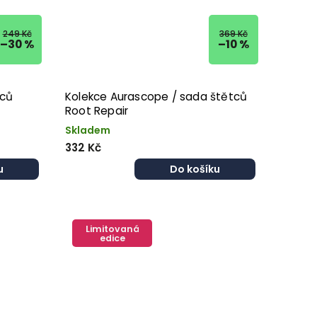
249 Kč
369 Kč
–30 %
–10 %
pců
Kolekce Aurascope / sada štětců
Root Repair
Skladem
332 Kč
u
Do košíku
Limitovaná
edice