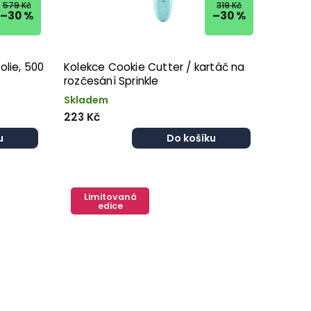
579 Kč
319 Kč
–30 %
–30 %
olie, 500
Kolekce Cookie Cutter / kartáč na
rozčesání Sprinkle
Skladem
223 Kč
u
Do košíku
Limitovaná
edice