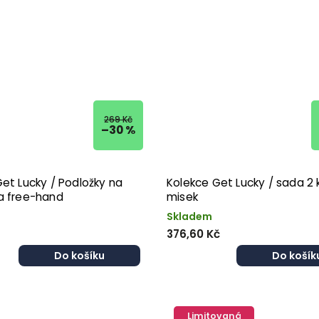
269 Kč
–30 %
et Lucky / Podložky na
Kolekce Get Lucky / sada 2 
a free-hand
misek
Skladem
376,60 Kč
Do košíku
Do košík
Limitovaná