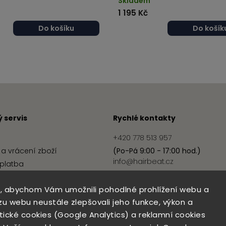
Skladem
1 195 Kč
Do košíku
Do košík
 servis
Rychlé kontakty
+420 778 513 957
a vrácení zboží
(Po-Pá 9:00 - 17:00 hod.)
info@hairbeat.cz
platba
podmínky
, abychom Vám umožnili pohodlné prohlížení webu a
ochrany osobních údajů
zu webu neustále zlepšovali jeho funkce, výkon a
ytické cookies (Google Analytics) a reklamní cookies