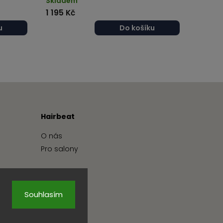
Skladem
1 195 Kč
u
Do košíku
Hairbeat
O nás
Pro salony
Souhlasím