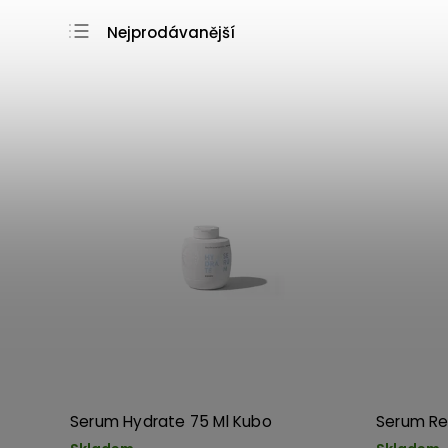
Nejprodávanější
Nejlevnější
Nejdražší
Abecedně
Serum Hydrate 75 Ml Kubo
Serum Re