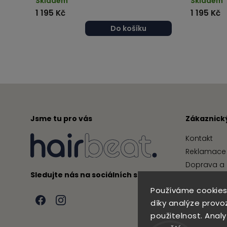
Skladem
Skladem
1 195 Kč
1 195 Kč
Do košíku
Jsme tu pro vás
Zákaznický
Kontakt
Reklamace 
Doprava a 
Sledujte nás na sociálních sítích
Obchodní 
Používáme cookies
Podmínky 
díky analýze provo
použitelnost. Anal