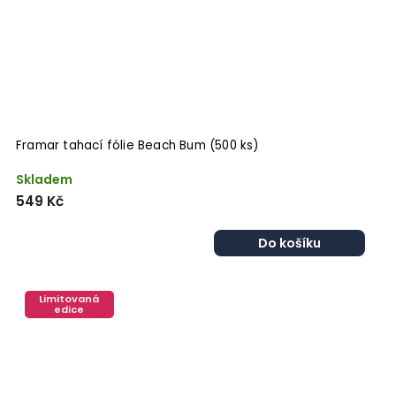
Framar tahací fólie Beach Bum (500 ks)
Skladem
549 Kč
Do košíku
Limitovaná
edice