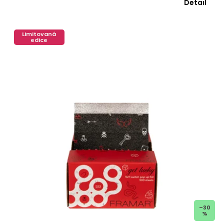
Detail
Limitovaná
edice
–30
%