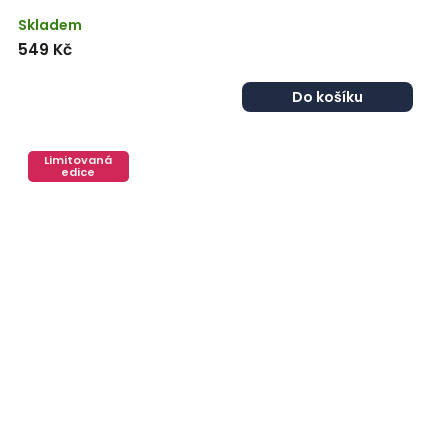
Skladem
549 Kč
Do košíku
Limitovaná
edice