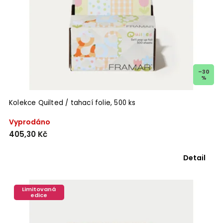
–30
%
Kolekce Quilted / tahací folie, 500 ks
Vyprodáno
405,30 Kč
Detail
Limitovaná
edice