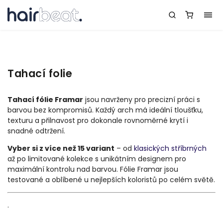
Tahací folie
Tahací fólie Framar
jsou navrženy pro precizní práci s
barvou bez kompromisů. Každý arch má ideální tloušťku,
texturu a přilnavost pro dokonale rovnoměrné krytí i
snadné odtržení.
Vyber si z více než 15 variant
– od
klasických stříbrných
až po limitované kolekce s unikátním designem pro
maximální kontrolu nad barvou. Fólie Framar jsou
testované a oblíbené u nejlepších koloristů po celém světě.
.