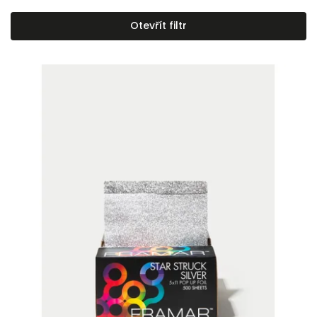
Nejlevnější
Otevřít filtr
Nejdražší
Abecedně