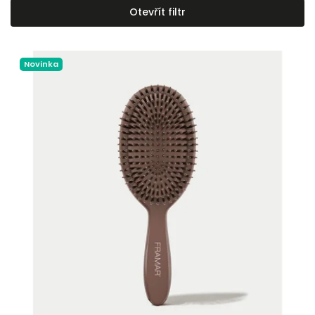
Nejlevnější
Otevřít filtr
Nejdražší
Abecedně
Novinka