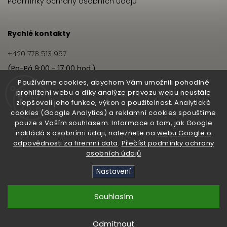
Podmínky ochrany osobních údajů
Rychlé kontakty
+420 778 513 957
(Po-Pá 9:00 - 17:00 hod.)
info@hairbeat.cz
Používáme cookies, abychom Vám umožnili pohodlné
prohlížení webu a díky analýze provozu webu neustále
zlepšovali jeho funkce, výkon a použitelnost. Analytické
Hairbeat
cookies (Google Analytics) a reklamní cookies spouštíme
pouze s Vaším souhlasem. Informace o tom, jak Google
O nás
nakládá s osobními údaji, naleznete na
webu Google o
odpovědnosti za firemní data
.
Přečíst podmínky ochrany
Pro salony
osobních údajů
Nastavení
Copyright 2026
Hairbeat
. Všechna práva vyhrazena.
Upravit nastavení cookies
Souhlasím
Vytvořil
Shoptet
| Design
Shoptak.cz
Odmítnout