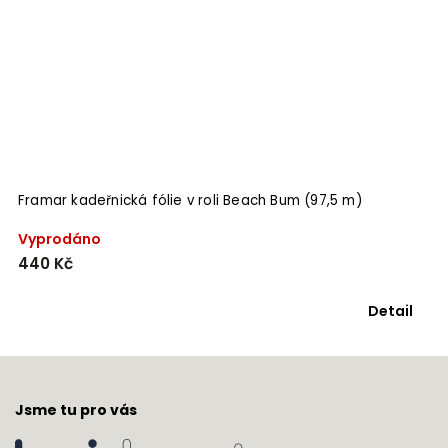
)
Framar rozčesávací kartáč Beach Bum (Detangle)
Skladem
319 Kč
Detail
Do košíku
Jsme tu pro vás