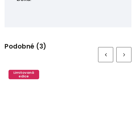
Podobné (3)
Next
Limitovaná
edice