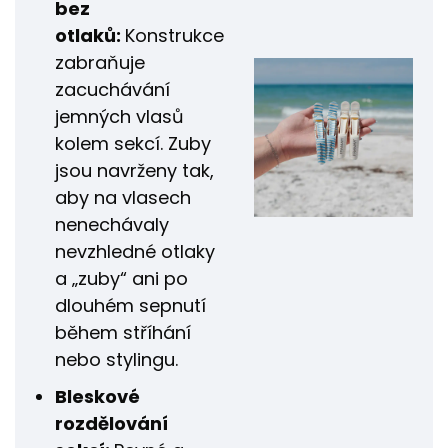
bez
otlaků:
Konstrukce
zabraňuje
zacuchávání
jemných vlasů
kolem sekcí. Zuby
jsou navrženy tak,
aby na vlasech
nenechávaly
nevzhledné otlaky
a „zuby“ ani po
dlouhém sepnutí
během stříhání
nebo stylingu.
Bleskové
rozdělování