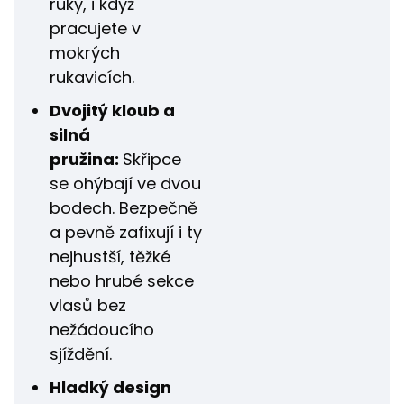
ruky, i když
pracujete v
mokrých
rukavicích.
Dvojitý kloub a
silná
pružina:
Skřipce
se ohýbají ve dvou
bodech. Bezpečně
a pevně zafixují i ty
nejhustší, těžké
nebo hrubé sekce
vlasů bez
nežádoucího
sjíždění.
Hladký design