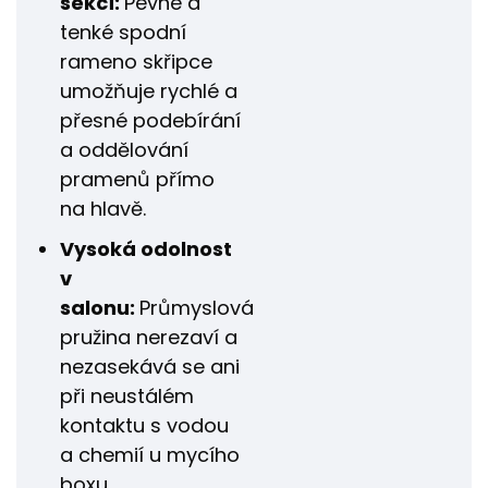
sekcí:
Pevné a
tenké spodní
rameno skřipce
umožňuje rychlé a
přesné podebírání
a oddělování
pramenů přímo
na hlavě.
Vysoká odolnost
v
salonu:
Průmyslová
pružina nerezaví a
nezasekává se ani
při neustálém
kontaktu s vodou
a chemií u mycího
boxu.