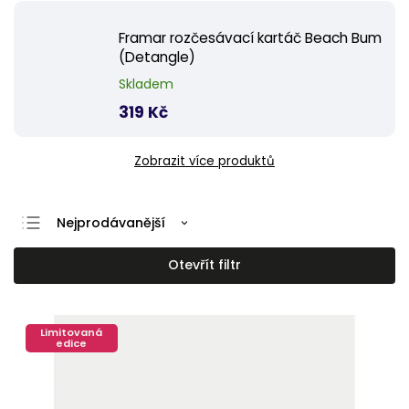
Framar rozčesávací kartáč Beach Bum
(Detangle)
Skladem
319 Kč
Zobrazit více produktů
Nejprodávanější
Nejlevnější
Otevřít filtr
Nejdražší
Abecedně
Limitovaná
edice