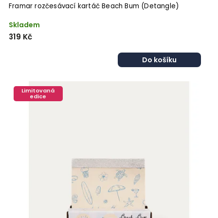
Framar rozčesávací kartáč Beach Bum (Detangle)
Skladem
319 Kč
Do košíku
Limitovaná
edice