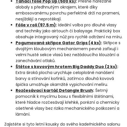
Tahací fólie Pop Up (500 ks)
:
Přesně nařezané
alobaly s předhnutým okrajem, které díky
embosovanému povrchu perfektně drží na prameni,
nesjíždějí a neprotékají.
Fólie v roli (97,5 m)
:
Ideální volba pro dlouhé vlasy
and techniky jako airtouch či balayage. Praktický box
obsahuje integrovaný nůž pro rychlé odtržení na míru.
Pogumované skřipce Gator Grips (4 ks)
:
Skřipce s
dvojitým kloubovým mechanismem pevně zafixují i
velmi husté sekce vlasů bez nežádoucího klouzání a
zanechávání otlaků.
Štětce s kovovým hrotem Big Daddy Duo (2 ks)
:
Extra široká plocha urychluje celoplošné nanášení
barvy a stínování kořínků, zatímco dlouhá kovová
špička umožňuje okamžité vypichování melíru.
Rozčesávací kartáč Detangle Brush
:
Šetrný
pomocník k mycímu boxu s flexibilními štětinami,
které hladce rozčesávají křehké, porézní a chemicky
ošetřené vlasy bez rizika mechanického poškození a
lámání.
Zajistěte si tyto letní kousky do svého kadeřnického salonu