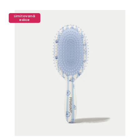
Limitovaná
edice