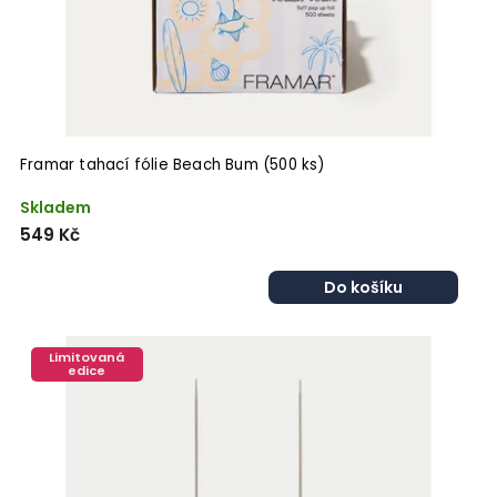
Framar tahací fólie Beach Bum (500 ks)
Skladem
549 Kč
Do košíku
Limitovaná
edice