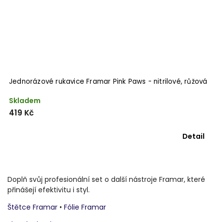
Jednorázové rukavice Framar Pink Paws - nitrilové, růžová
Skladem
419 Kč
Detail
Doplň svůj profesionální set o další nástroje Framar, které
přinášejí efektivitu i styl.
Štětce Framar
•
Fólie Framar