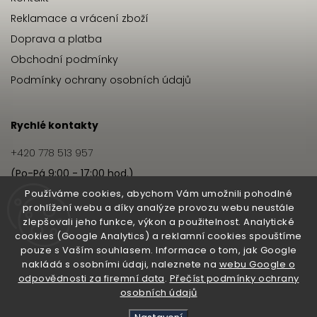
Reklamace a vrácení zboží
Doprava a platba
Obchodní podmínky
Podmínky ochrany osobních údajů
Rychlé kontakty
+420 778 513 957
(Po-Pá 9:00 - 17:00 hod.)
info@hairbeat.cz
Používáme cookies, abychom Vám umožnili pohodlné
prohlížení webu a díky analýze provozu webu neustále
zlepšovali jeho funkce, výkon a použitelnost. Analytické
Hairbeat
cookies (Google Analytics) a reklamní cookies spouštíme
pouze s Vaším souhlasem. Informace o tom, jak Google
O nás
nakládá s osobními údaji, naleznete na
webu Google o
odpovědnosti za firemní data
.
Přečíst podmínky ochrany
Pro salony
osobních údajů