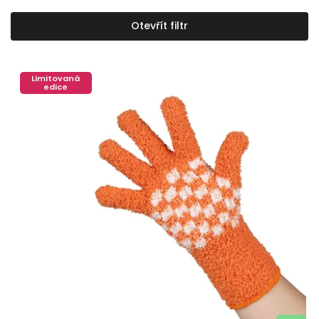
Nejlevnější
Otevřít filtr
Nejdražší
Abecedně
Limitovaná
edice