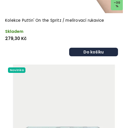
–30
%
Kolekce Puttin' On the Spritz / melírovací rukavice
Skladem
279,30 Kč
Do košíku
Novinka