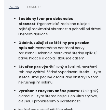
POPIS
DISKUZE
Zaoblený tvar pro dokonalou
přesnost:
Ergonomické zaoblené rukojeti
zajišťují maximální obratnost a pohodlí při držení
i během aplikace.
Odolné, zužující se štětiny pro precizní
aplikaci:
Rovnoměrné nanášení barvy
zaručeno! Dokonale tvarované štětiny aplikují
barvu hladce a odolají zkoušce časem.
Stvořen pro výdrž:
Pevný a kvalitní, navržený
tak, aby vydržel. Žádné vypadávání štětin — tyto
štětce jsme pečlivě osadili, aby obstály i v tom
nejrušnějším salonu.
Vyroben z recyklovaného plastu:
Ekologický
glamour – tyto štětce nejsou jen ultra stylové,
ale jsou i prohlášením o udržitelnosti.
Ideální pro pokrytí větších ploch.