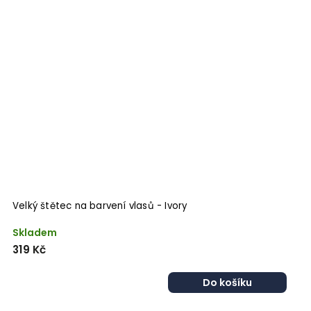
Velký štětec na barvení vlasů - Ivory
V
Skladem
S
319 Kč
3
Do košíku