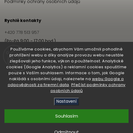
Podmínky ochrany osobních údajů
Rychlé kontakty
+420 778 513 957
(Po-Pá 9:00 - 17:00 hod.)
info@hairbeat.cz
Používáme cookies, abychom Vám umožnili pohodlné
prohlížení webu a díky analýze provozu webu neustále
zlepšovali jeho funkce, výkon a použitelnost. Analytické
Hairbeat
cookies (Google Analytics) a reklamní cookies spouštíme
pouze s Vaším souhlasem. Informace o tom, jak Google
O nás
nakládá s osobními údaji, naleznete na
webu Google o
odpovědnosti za firemní data
.
Přečíst podmínky ochrany
Pro salony
osobních údajů
Nastavení
Copyright 2026
Hairbeat
. Všechna práva vyhrazena.
Upravit nastavení cookies
Souhlasím
Vytvořil
Shoptet
| Design
Shoptak.cz
Odmítnout