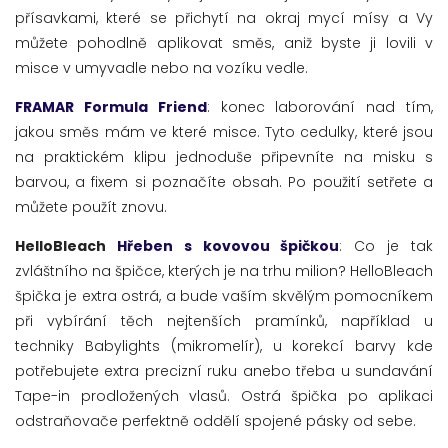
přísavkami, které se přichytí na okraj mycí mísy a Vy
můžete pohodlně aplikovat směs, aniž byste ji lovili v
misce v umyvadle nebo na vozíku vedle.
FRAMAR Formula Friend
: konec laborování nad tím,
jakou směs mám ve které misce. Tyto cedulky, které jsou
na praktickém klipu jednoduše připevníte na misku s
barvou, a fixem si poznačíte obsah. Po použití setřete a
můžete použít znovu.
HelloBleach
Hřeben s kovovou špičkou
: Co je tak
zvláštního na špičce, kterých je na trhu milion? HelloBleach
špička je extra ostrá, a bude vaším skvělým pomocníkem
při vybírání těch nejtenších pramínků, například u
techniky Babylights (mikromelír), u korekcí barvy kde
potřebujete extra precizní ruku anebo třeba u sundavání
Tape-in prodložených vlasů. Ostrá špička po aplikaci
odstraňovače perfektně oddělí spojené pásky od sebe.