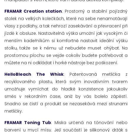
FRAMAR Creation station
: Prostorný a stabilní pojízdný
stolek na velkých kolečkách, které na sebe nenamotávají
vlasy z podlahy, a tak nehrozí zasekávání a převracení při
jízdě k obsluze. Nastavitelná výška umožní jak vysokým či
menším kadeřníkům si komfortně nastavit ideální výšku
stolku, takže se k němu už nebudete muset ohýbat. Na
prostornou plochu se vejde cokoliv budete potřebovat a
můžete na ni odkládat i horké nástroje bez poškození.
HelloBleach The Whisk
: Patentovaná metlička z
recyklovaného plastu, která svým inovativním tvarem
umožňuje vymíchat do hladké konzistence jakoukoliv
směs v rekordním čase, aniž by vás bolelo zápěstí.
Snadno se čistí a produkt se nezasekává mezi strunami
metličky.
FRAMAR Toning Tub
: Miska určená na tónování nebo
barvení u mycí mísy. Její součástí je silikonový držák s