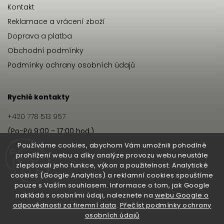
Kontakt
Reklamace a vrácení zboží
Doprava a platba
Obchodní podmínky
Podmínky ochrany osobních údajů
Rychlé kontakty
+420 778 513 957
(Po-Pá 9:00 - 17:00 hod.)
info@hairbeat.cz
Používáme cookies, abychom Vám umožnili pohodlné
prohlížení webu a díky analýze provozu webu neustále
zlepšovali jeho funkce, výkon a použitelnost. Analytické
Hairbeat
cookies (Google Analytics) a reklamní cookies spouštíme
pouze s Vaším souhlasem. Informace o tom, jak Google
O nás
nakládá s osobními údaji, naleznete na
webu Google o
odpovědnosti za firemní data
.
Přečíst podmínky ochrany
Pro salony
osobních údajů