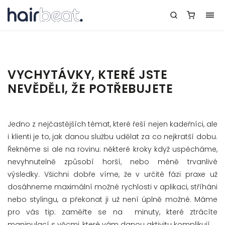
VYCHYTÁVKY, KTERÉ JSTE
NEVĚDĚLI, ŽE POTŘEBUJETE
Jedno z nejčastějších témat, které řeší nejen kadeřníci, ale
i klienti je to, jak danou službu udělat za co nejkratší dobu.
Řekněme si ale na rovinu: některé kroky když uspěcháme,
nevyhnutelně způsobí horší, nebo méně trvanlivé
výsledky. Všichni dobře víme, že v určité fázi praxe už
dosáhneme maximální možné rychlosti v aplikaci, stříháni
nebo stylingu, a překonat ji už není úplně možné. Máme
pro vás tip: zaměřte se na
minuty, které ztrácíte
manipulací s věcmi, které vám danou aktivitu komplikují.