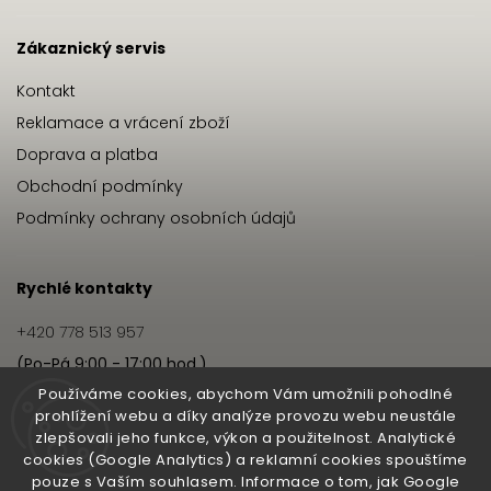
Zákaznický servis
Kontakt
Reklamace a vrácení zboží
Doprava a platba
Obchodní podmínky
Podmínky ochrany osobních údajů
Rychlé kontakty
+420 778 513 957
(Po-Pá 9:00 - 17:00 hod.)
info@hairbeat.cz
Používáme cookies, abychom Vám umožnili pohodlné
prohlížení webu a díky analýze provozu webu neustále
zlepšovali jeho funkce, výkon a použitelnost. Analytické
Hairbeat
cookies (Google Analytics) a reklamní cookies spouštíme
pouze s Vaším souhlasem. Informace o tom, jak Google