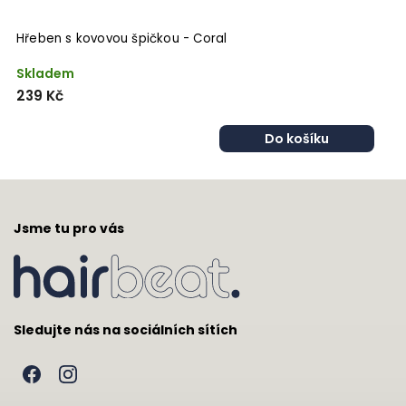
Hřeben s kovovou špičkou - Coral
Skladem
S
239 Kč
2
Do košíku
Jsme tu pro vás
Sledujte nás na sociálních sítích