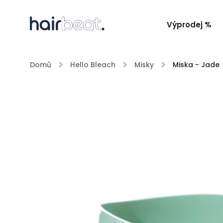
Výprodej %
Domů
/
Hello Bleach
/
Misky
/
Miska - Jade