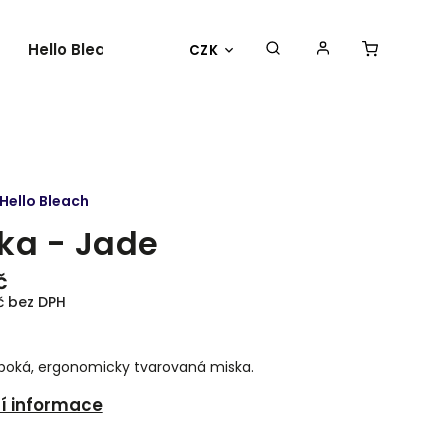
Hello Bleach
O nás
Kontakty
CZK
Hello Bleach
ka - Jade
č
č bez DPH
uboká, ergonomicky tvarovaná miska.
ní informace