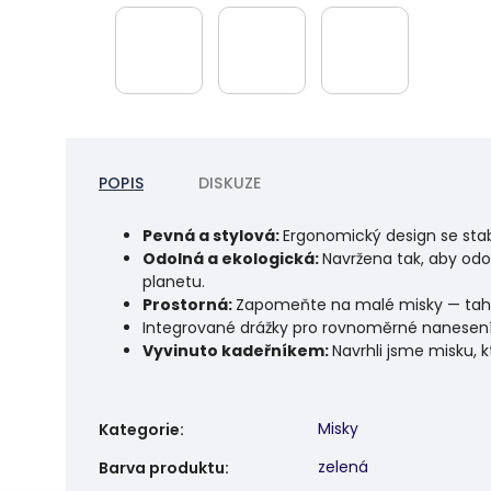
POPIS
DISKUZE
Pevná a stylová:
Ergonomický design se stab
Odolná a ekologická:
Navržena tak, aby odo
planetu.
Prostorná:
Zapomeňte na malé misky — tahle
Integrované drážky pro rovnoměrné nanesení
Vyvinuto kadeřníkem:
Navrhli jsme misku, 
Misky
Kategorie
:
zelená
Barva produktu
: