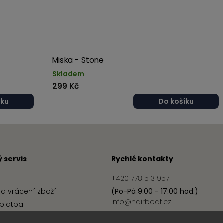
Miska - Stone
Skladem
299 Kč
íku
Do košíku
 servis
Rychlé kontakty
+420 778 513 957
a vrácení zboží
(Po-Pá 9:00 - 17:00 hod.)
info@hairbeat.cz
platba
podmínky