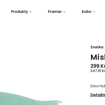
Produkty
Framar
Kubo
Značka:
Mis
299 K
247,10 K
Extra hl
Detail