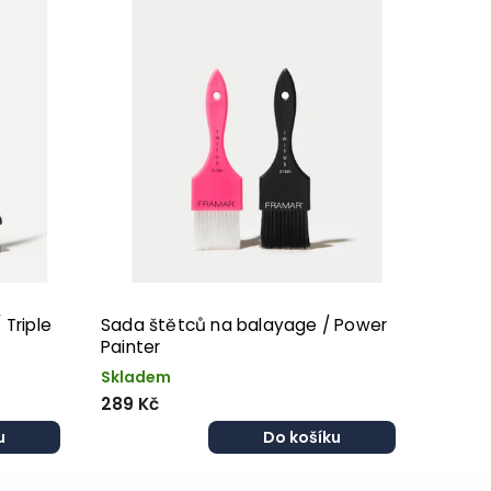
 Triple
Sada štětců na balayage / Power
Painter
Skladem
289 Kč
u
Do košíku