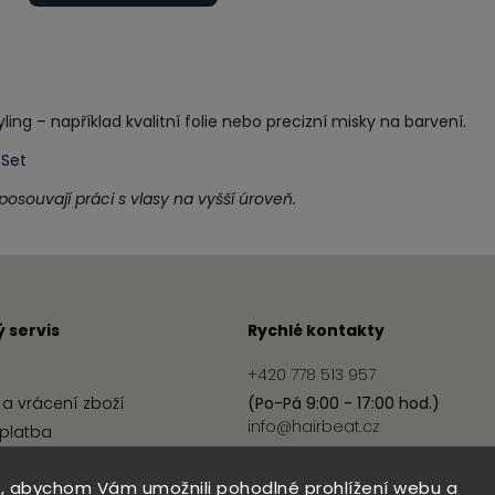
ling – například kvalitní folie nebo precizní misky na barvení.
 Set
 posouvají práci s vlasy na vyšší úroveň.
 servis
Rychlé kontakty
+420 778 513 957
a vrácení zboží
(Po-Pá 9:00 - 17:00 hod.)
info@hairbeat.cz
platba
podmínky
, abychom Vám umožnili pohodlné prohlížení webu a
ochrany osobních údajů