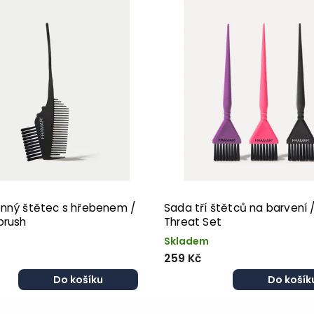
nný štětec s hřebenem /
Sada tří štětců na barvení /
brush
Threat Set
Skladem
259 Kč
Do košíku
Do košík