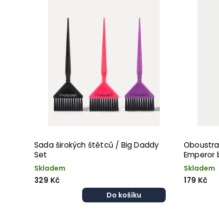
Sada širokých štětců / Big Daddy
Oboustra
Set
Emperor 
Skladem
Skladem
329 Kč
179 Kč
Do košíku