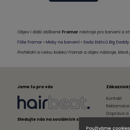
Objev i další oblíbené
Framar
nástroje pro barvení a sty
Fólie Framar
•
Misky na barvení
•
Sada štětců Big Daddy
Prohlédni si celou kolekci Framar a objev nástroje, které
Jsme tu pro vás
Zákaznický
Kontakt
Reklamace 
Doprava a 
Sledujte nás na sociálních sítích
Obchodní 
Používáme cookies
Podmínky 