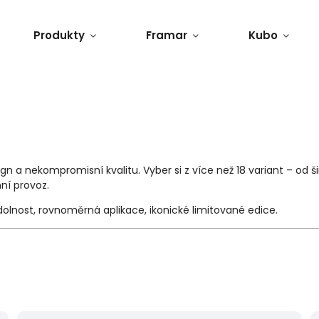
Produkty
Framar
Kubo
ign a nekompromisní kvalitu. Vyber si z více než 18 variant – od 
nní provoz.
lnost, rovnoměrná aplikace, ikonické limitované edice.