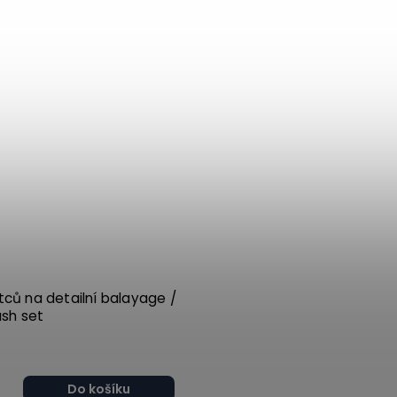
ců na detailní balayage /
ush set
Do košíku