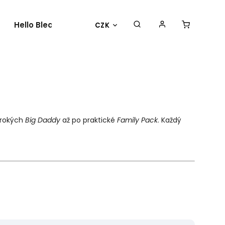
Hello Bleach
O nás
Kontakty
CZK
širokých
Big Daddy
až po praktické
Family Pack
. Každý