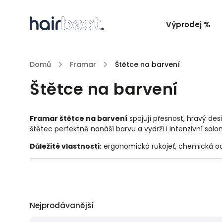
Výprodej %
Domů
/
Framar
/
Štětce na barvení
Štětce na barvení
Framar štětce na barvení
spojují přesnost, hravý des
štětec perfektně nanáší barvu a vydrží i intenzivní salo
Důležité vlastnosti:
ergonomická rukojeť, chemická odo
Nejprodávanější