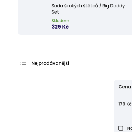
Sada širokých štětců / Big Daddy
Set
Skladem
329 Kč
Nejprodávanější
Nejlevnější
Nejdražší
Cena
Abecedně
179
Kč
Na