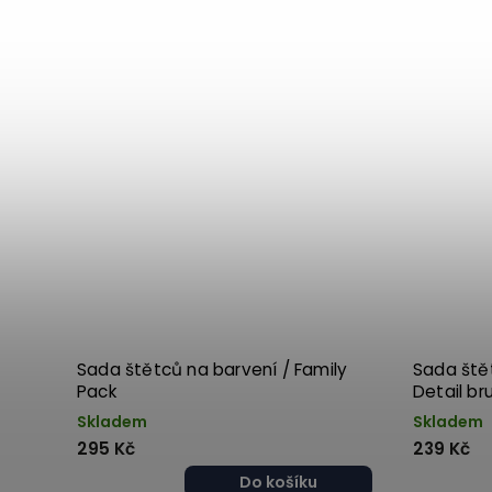
Sada štětců na barvení / Family
Sada štět
Pack
Detail br
Skladem
Skladem
295 Kč
239 Kč
Do košíku