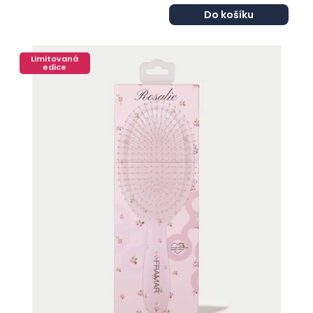
Do košíku
Limitovaná
edice