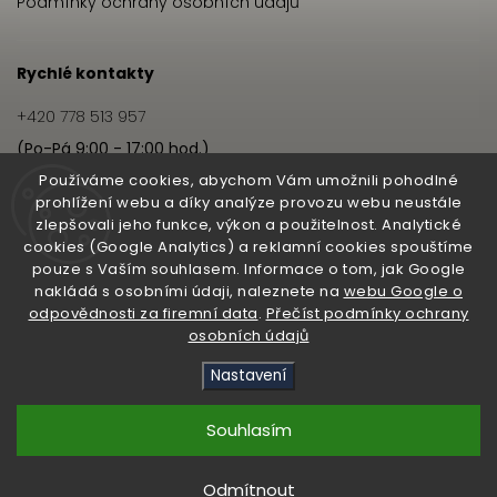
Podmínky ochrany osobních údajů
Rychlé kontakty
+420 778 513 957
(Po-Pá 9:00 - 17:00 hod.)
info@hairbeat.cz
Používáme cookies, abychom Vám umožnili pohodlné
prohlížení webu a díky analýze provozu webu neustále
zlepšovali jeho funkce, výkon a použitelnost. Analytické
Hairbeat
cookies (Google Analytics) a reklamní cookies spouštíme
pouze s Vaším souhlasem. Informace o tom, jak Google
O nás
nakládá s osobními údaji, naleznete na
webu Google o
odpovědnosti za firemní data
.
Přečíst podmínky ochrany
Pro salony
osobních údajů
Nastavení
Copyright 2026
Hairbeat
. Všechna práva vyhrazena.
Upravit nastavení cookies
Souhlasím
Vytvořil
Shoptet
| Design
Shoptak.cz
Odmítnout