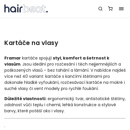
Kartáče na vlasy
Framar
kartáče spojují
styl, komfort a šetrnost k
vlasům
. Jsou ideální pro rozčesání i těch nejjemnějších a
poškozených vlasů – bez tahání a lámání. V nabídce najdeš
více než 40 variant: kartáče s kančími štětinami pro
dokonale hladké vyfoukání, rozčesávací kartáče na mokré i
suché vlasy či vent modely pro rychlé foukání.
Důležité vlastnosti:
ergonomický tvar, antistatické štětiny,
odolnost vůči teplu i chemii, lehká konstrukce a stylové
barvy, které potěší oko i vlasy.
.