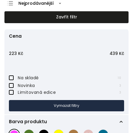
Nejprodávanější
Nejlevnější
Zavřít filtr
Nejdražší
Abecedně
Cena
223
Kč
439
Kč
Na skladě
10
Novinka
3
Limitovaná edice
3
Vymazat filtry
Barva produktu