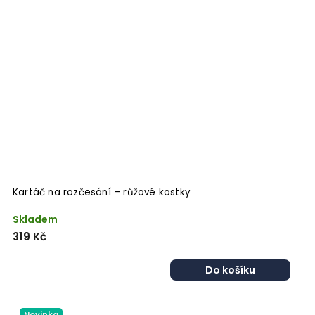
Kartáč na rozčesání – růžové kostky
Skladem
319 Kč
Do košíku
Novinka