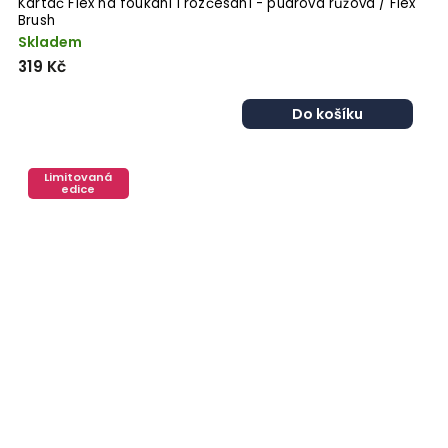
Kartáč Flex na foukání i rozčesání - pudrová růžová / Flex
Brush
Skladem
319 Kč
Do košíku
Limitovaná
edice