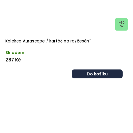
–10
%
Kolekce Aurascope / kartáč na rozčesání
Skladem
287 Kč
Do košíku