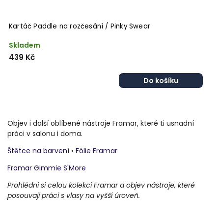
Kartáč Paddle na rozčesání / Pinky Swear
Skladem
439 Kč
Do košíku
Objev i další oblíbené nástroje Framar, které ti usnadní
práci v salonu i doma.
Štětce na barvení
•
Fólie Framar
Framar Gimmie S'More
Prohlédni si celou kolekci Framar a objev nástroje, které
posouvají práci s vlasy na vyšší úroveň.