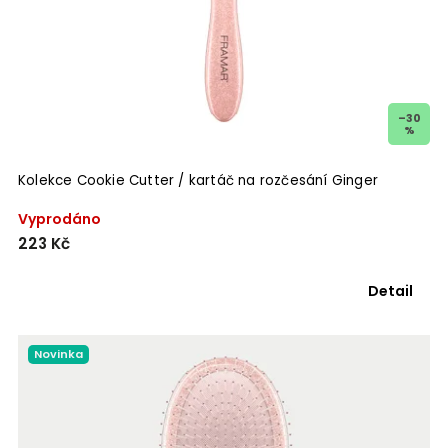
–30
%
Kolekce Cookie Cutter / kartáč na rozčesání Ginger
Vyprodáno
223 Kč
Detail
Novinka