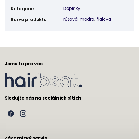
Doplňky
Kategorie
:
růžová
,
modrá
,
fialová
Barva produktu
:
Jsme tu pro vás
Sledujte nás na sociálních sítích
Zákaznický servis