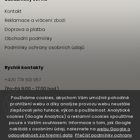
Kontakt
Reklamace a vrácení zboží
Doprava a platba
Obchodní podmínky
Podmínky ochrany osobních údajů
Rychlé kontakty
+420 778 513 957
(Po-Pá 9:00 - 17:00 hod.)
info@hairbeat.cz
Používáme cookies, abychom Vám umožnili pohodlné
prohlížení webu a díky analýze provozu webu neustále
zlepšovali jeho funkce, výkon a použitelnost. Analytické
Hairbeat
cookies (Google Analytics) a reklamní cookies spouštíme
pouze s Vaším souhlasem. Informace o tom, jak Google
O nás
nakládá s osobními údaji, naleznete na
webu Google o
odpovědnosti za firemní data
.
Přečíst podmínky ochrany
Pro salony