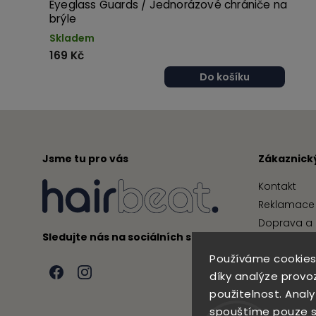
Eyeglass Guards / Jednorázové chrániče na
brýle
Skladem
169 Kč
Do košíku
Jsme tu pro vás
Zákaznický
Kontakt
Reklamace 
Doprava a 
Sledujte nás na sociálních sítích
Obchodní 
Používáme cookies
Podmínky 
díky analýze provo
použitelnost. Anal
spouštíme pouze s