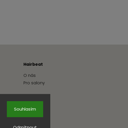
Hairbeat
O nás
Pro salony
Souhlasím
Odmítnout