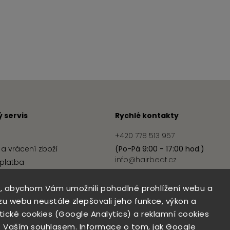
 servis
Rychlé kontakty
+420 778 513 957
a vrácení zboží
(Po-Pá 9:00 - 17:00 hod.)
info@hairbeat.cz
platba
podmínky
, abychom Vám umožnili pohodlné prohlížení webu a
ochrany osobních údajů
zu webu neustále zlepšovali jeho funkce, výkon a
ytické cookies (Google Analytics) a reklamní cookies
 Vaším souhlasem. Informace o tom, jak Google