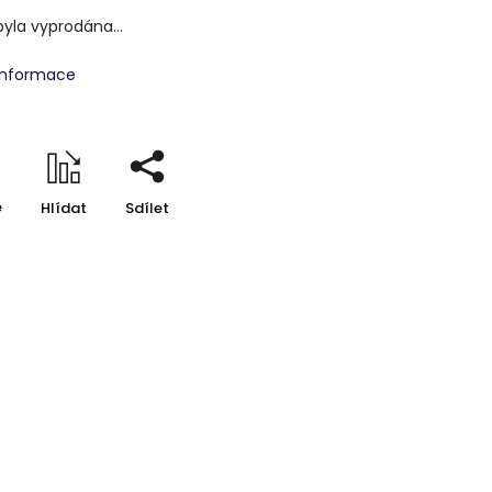
byla vyprodána…
 informace
e
Hlídat
Sdílet