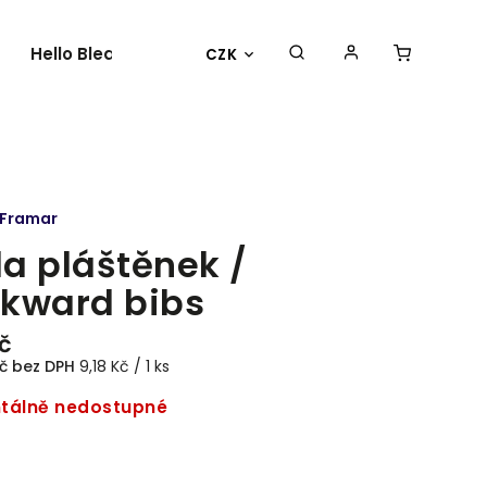
Hello Bleach
O nás
Kontakty
CZK
Framar
a pláštěnek /
kward bibs
č
Kč bez DPH
9,18 Kč / 1 ks
álně nedostupné