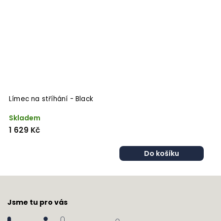
Límec na stříhání - Black
L
Skladem
V
1 629 Kč
1
Do košíku
Jsme tu pro vás