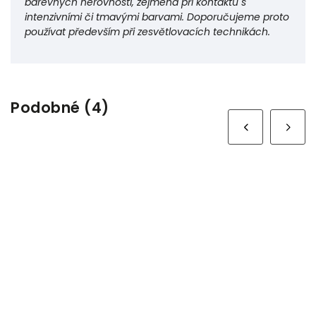
barevných nerovností, zejména při kontaktu s
intenzivními či tmavými barvami. Doporučujeme proto
používat především při zesvětlovacích technikách.
Podobné (4)
Next