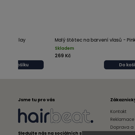
lasů - Clay
Malý štětec na barvení vlasů - Pin
Skladem
269 Kč
Do košíku
Do koš
Jsme tu pro vás
Zákaznický
Kontakt
Reklamace 
Doprava a 
Sledujte nás na sociálních sítích