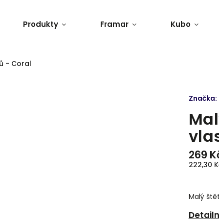
Produkty
Framar
Kubo
ů - Coral
Značka:
Mal
vla
269 K
222,30 K
Malý štět
Detail