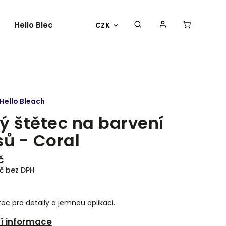
Hello Bleach
O nás
Kontakty
CZK
Hello Bleach
ý štětec na barvení
sů - Coral
č
č bez DPH
ec pro detaily a jemnou aplikaci.
ní informace