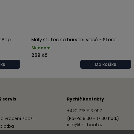
k Pop
Malý štětec na barvení vlasů - Stone
Skladem
269 Kč
íku
Do košíku
 servis
Rychlé kontakty
+420 778 513 957
a vrácení zboží
(Po-Pá 9:00 - 17:00 hod.)
info@hairbeat.cz
platba