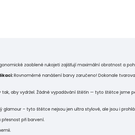
gonomické zaoblené rukojeti zajišťují maximální obratnost a poho
likaci:
Rovnoměrné nanášení barvy zaručeno! Dokonale tvarované
ý tak, aby vydržel. Žádné vypadávání štětin — tyto štětce jsme pe
ý glamour – tyto štětce nejsou jen ultra stylové, ale jsou i prohlá
přesnost při barvení.
hemii.