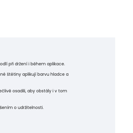
dlí při držení i během aplikace.
 štětiny aplikují barvu hladce a
člivě osadili, aby obstály i v tom
šením o udržitelnosti.