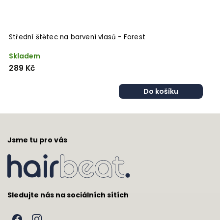
Střední štětec na barvení vlasů - Forest
S
Skladem
S
289 Kč
2
Do košíku
Jsme tu pro vás
Sledujte nás na sociálních sítích