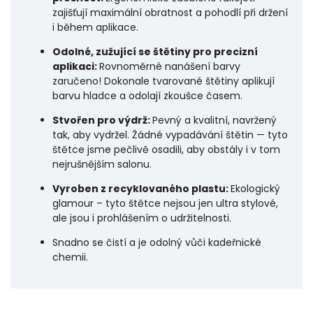
zajišťují maximální obratnost a pohodlí při držení
i během aplikace.
Odolné, zužující se štětiny pro precizní
aplikaci:
Rovnoměrné nanášení barvy
zaručeno! Dokonale tvarované štětiny aplikují
barvu hladce a odolají zkoušce časem.
Stvořen pro výdrž:
Pevný a kvalitní, navržený
tak, aby vydržel. Žádné vypadávání štětin — tyto
štětce jsme pečlivě osadili, aby obstály i v tom
nejrušnějším salonu.
Vyroben z recyklovaného plastu:
Ekologický
glamour – tyto štětce nejsou jen ultra stylové,
ale jsou i prohlášením o udržitelnosti.
Snadno se čistí a je odolný vůči kadeřnické
chemii.