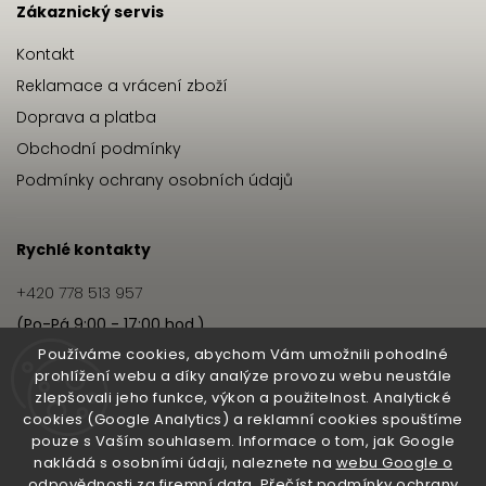
Zákaznický servis
Kontakt
Reklamace a vrácení zboží
Doprava a platba
Obchodní podmínky
Podmínky ochrany osobních údajů
Rychlé kontakty
+420 778 513 957
(Po-Pá 9:00 - 17:00 hod.)
info@hairbeat.cz
Používáme cookies, abychom Vám umožnili pohodlné
prohlížení webu a díky analýze provozu webu neustále
zlepšovali jeho funkce, výkon a použitelnost. Analytické
Hairbeat
cookies (Google Analytics) a reklamní cookies spouštíme
pouze s Vaším souhlasem. Informace o tom, jak Google
O nás
nakládá s osobními údaji, naleznete na
webu Google o
odpovědnosti za firemní data
.
Přečíst podmínky ochrany