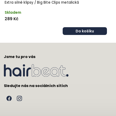
Extra silné klipsy / Big Bite Clips metalická
F
k
Skladem
S
289 Kč
2
Do košíku
Jsme tu pro vás
Sledujte nás na sociálních sítích