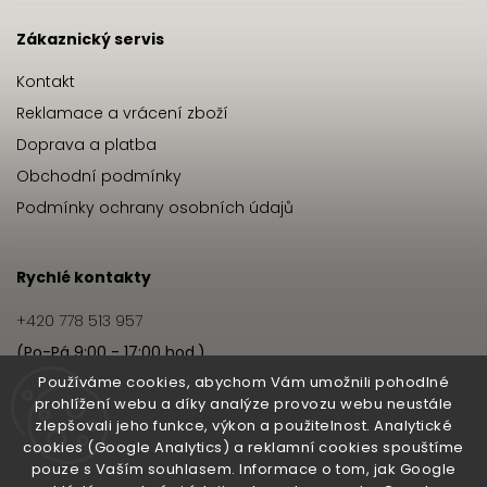
Zákaznický servis
Kontakt
Reklamace a vrácení zboží
Doprava a platba
Obchodní podmínky
Podmínky ochrany osobních údajů
Rychlé kontakty
+420 778 513 957
(Po-Pá 9:00 - 17:00 hod.)
info@hairbeat.cz
Používáme cookies, abychom Vám umožnili pohodlné
prohlížení webu a díky analýze provozu webu neustále
zlepšovali jeho funkce, výkon a použitelnost. Analytické
Hairbeat
cookies (Google Analytics) a reklamní cookies spouštíme
pouze s Vaším souhlasem. Informace o tom, jak Google
O nás