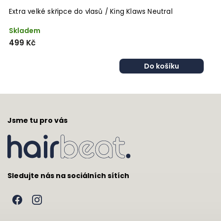
Extra velké skřipce do vlasů / King Klaws Neutral
V
Skladem
S
499 Kč
3
9
Do košíku
Jsme tu pro vás
Sledujte nás na sociálních sítích