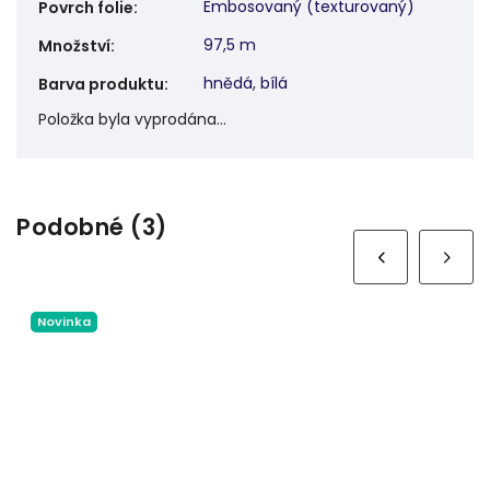
Embosovaný (texturovaný)
Povrch folie
:
97,5 m
Množství
:
hnědá
,
bílá
Barva produktu
:
Položka byla vyprodána…
Podobné (3)
Next
Novinka