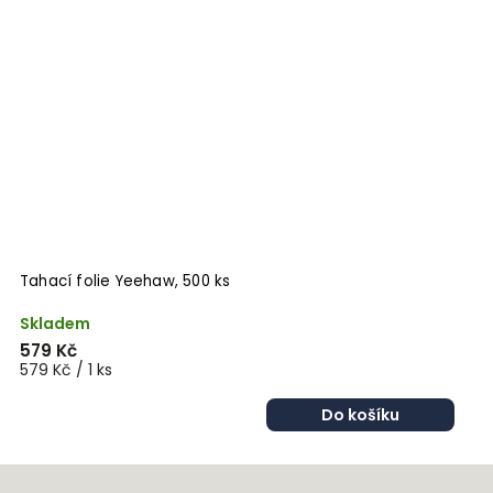
Tahací folie Yeehaw, 500 ks
K
Skladem
S
579 Kč
4
579 Kč / 1 ks
Do košíku