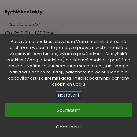
Rychlé kontakty
+420 778 513 957
(Po-Pá 9:00 - 17:00 hod.)
info@hairbeat.cz
Používáme cookies, abychom Vám umožnili pohodlné
prohlížení webu a díky analýze provozu webu neustále
zlepšovali jeho funkce, výkon a použitelnost. Analytické
Hairbeat
cookies (Google Analytics) a reklamní cookies spouštíme
pouze s Vaším souhlasem. Informace o tom, jak Google
O nás
nakládá s osobními údaji, naleznete na
webu Google o
odpovědnosti za firemní data
.
Přečíst podmínky ochrany
Pro salony
osobních údajů
Nastavení
Copyright 2026
Hairbeat
. Všechna práva vyhrazena.
Upravit nastavení cookies
Souhlasím
Vytvořil
Shoptet
| Design
Shoptak.cz
Odmítnout