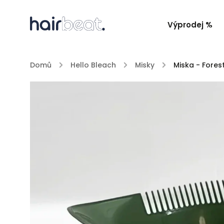
Výprodej %
Domů
/
Hello Bleach
/
Misky
/
Miska - Fores