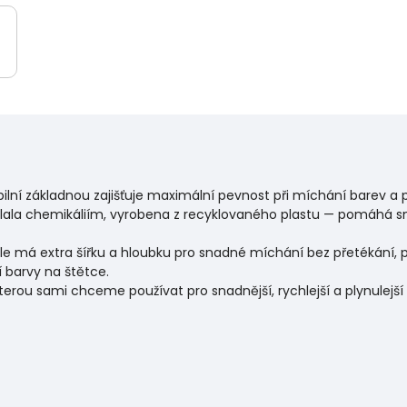
ilní základnou zajišťuje maximální pevnost při míchání barev a 
lala chemikáliím, vyrobena z recyklovaného plastu — pomáhá sn
 má extra šířku a hloubku pro snadné míchání bez přetékání,
 barvy na štětce.
kterou sami chceme používat pro snadnější, rychlejší a plynulejší