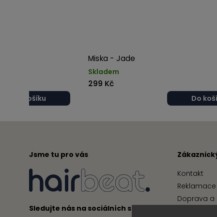
Miska - Jade
Skladem
299 Kč
Do košíku
Do koš
Jsme tu pro vás
Zákaznický
Kontakt
Reklamace 
Doprava a 
Sledujte nás na sociálních sítích
Obchodní 