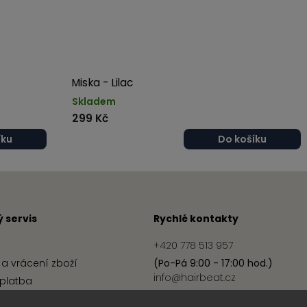
Miska - Lilac
Skladem
299 Kč
íku
Do košíku
 servis
Rychlé kontakty
+420 778 513 957
a vrácení zboží
(Po-Pá 9:00 - 17:00 hod.)
info@hairbeat.cz
platba
podmínky