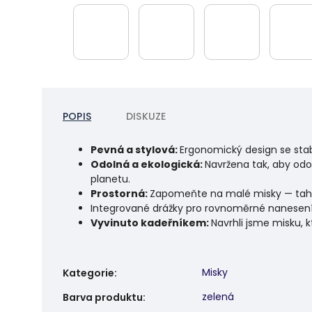
POPIS
DISKUZE
Pevná a stylová:
Ergonomický design se stab
Odolná a ekologická:
Navržena tak, aby odo
planetu.
Prostorná:
Zapomeňte na malé misky — tahle
Integrované drážky pro rovnoměrné nanesení
Vyvinuto kadeřníkem:
Navrhli jsme misku, 
Misky
Kategorie
:
zelená
Barva produktu
: