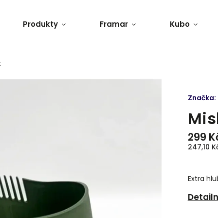
Produkty
Framar
Kubo
t
Značka:
Mis
299 K
247,10 K
Extra hl
Detail