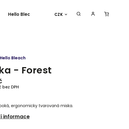
Hello Bleach
O nás
Kontakty
CZK
Hello Bleach
ka - Forest
č
č bez DPH
uboká, ergonomicky tvarovaná miska.
ní informace